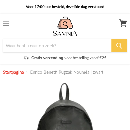
Voor 17:00 uur besteld, dezelfde dag verstuurd
Menu
Winke
bekijk
voor bestelling vanaf €25
Gratis verzending
Startpagina
Enrico Benetti Rugzak Nouméa | zwart